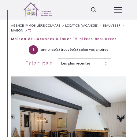
AGENCE IMMOBILIÈRE COLMARS
LOCATION VACANCES
BEAUVEZER
MAISON
T5
Maison de vacances à louer T5 pièces Beauvezer
1
annonce(s) trouvée(s) selon vos critères
Trier par
Les plus récentes