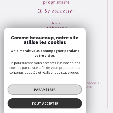
propriétaire
Se connecter
Nous
Adhérons
Comme beaucoup, notre site
utilise les cookies
On aimerait vous accompagner pendant
votre visite.
En poursuivant, vous acceptez l'utilisation des
cookies par ce site, afin de vous proposer des
contenus adaptés et réaliser des statistiques !
© 2026 | TOUS DROITS RÉSERVÉS | TRADUCTION POWERED BY GOOGLE |
PLAN DU SITE
MENTIONS LÉGALES
ADMIN
NOS LIENS
PARAMÉTRER
POLITIQUE RGPD
COOKIES
TOUT ACCEPTER