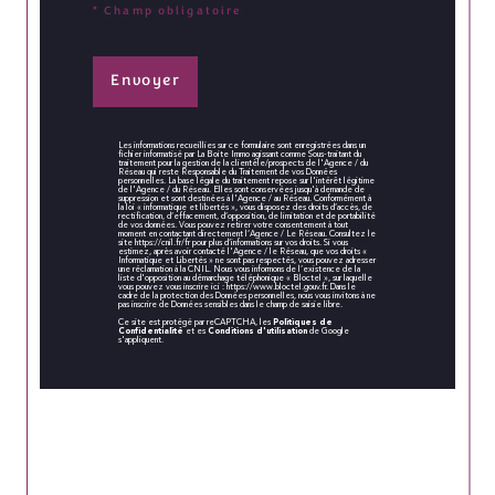
* Champ obligatoire
Envoyer
Les informations recueillies sur ce formulaire sont enregistrées dans un
fichier informatisé par La Boite Immo agissant comme Sous-traitant du
traitement pour la gestion de la clientèle/prospects de l'Agence / du
Réseau qui reste Responsable du Traitement de vos Données
personnelles. La base légale du traitement repose sur l'intérêt légitime
de l'Agence / du Réseau. Elles sont conservées jusqu'à demande de
suppression et sont destinées à l'Agence / au Réseau. Conformément à
la loi « informatique et libertés », vous disposez des droits d’accès, de
rectification, d’effacement, d’opposition, de limitation et de portabilité
de vos données. Vous pouvez retirer votre consentement à tout
moment en contactant directement l’Agence / Le Réseau. Consultez le
site
https://cnil.fr/fr
pour plus d’informations sur vos droits. Si vous
estimez, après avoir contacté l'Agence / le Réseau, que vos droits «
Informatique et Libertés » ne sont pas respectés, vous pouvez adresser
une réclamation à la CNIL. Nous vous informons de l’existence de la
liste d'opposition au démarchage téléphonique « Bloctel », sur laquelle
vous pouvez vous inscrire ici :
https://www.bloctel.gouv.fr
. Dans le
cadre de la protection des Données personnelles, nous vous invitons à ne
pas inscrire de Données sensibles dans le champ de saisie libre.
Politiques de
Ce site est protégé par reCAPTCHA, les
Confidentialité
Conditions d'utilisation
et es
de Google
s'appliquent.