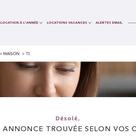
LOCATION À L'ANNÉE
LOCATIONS VACANCES
ALERTES EMAIL
Voir les
0
annonces
uer
Estimer
MAISON
T5
Conciergerie
Réception des locataires
Vide
1
LOCALISATION
BUDGET
isonnier
te
5 Pièces
uer
Estimer
1
LOCALISATION
BUDGET
isonnier
Désolé,
 ANNONCE TROUVÉE SELON VOS C
te
5 Pièces