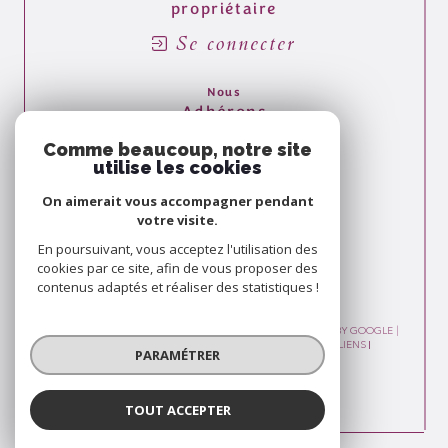
propriétaire
Se connecter
Nous
Adhérons
Comme beaucoup, notre site
utilise les cookies
On aimerait vous accompagner pendant
votre visite.
En poursuivant, vous acceptez l'utilisation des
cookies par ce site, afin de vous proposer des
contenus adaptés et réaliser des statistiques !
© 2026 | TOUS DROITS RÉSERVÉS | TRADUCTION POWERED BY GOOGLE |
PLAN DU SITE
MENTIONS LÉGALES
ADMIN
NOS LIENS
PARAMÉTRER
POLITIQUE RGPD
COOKIES
TOUT ACCEPTER