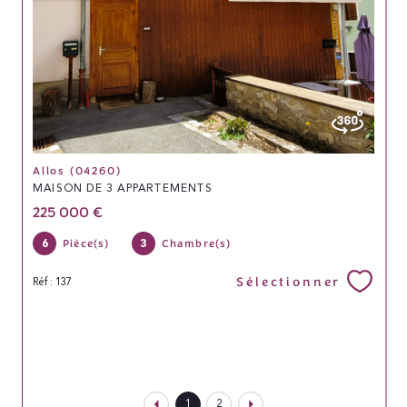
Allos (04260)
MAISON DE 3 APPARTEMENTS
225 000 €
6
3
Pièce(s)
Chambre(s)
Sélectionner
Réf : 137
1
2