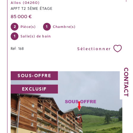
Allos (04260)
APPT T2 5ÈME ÉTAGE
85 000 €
2
1
Pièce(s)
Chambre(s)
1
Salle(s) de bain
Sélectionner
Réf : 168
CONTACT
SOUS-OFFRE
EXCLUSIF