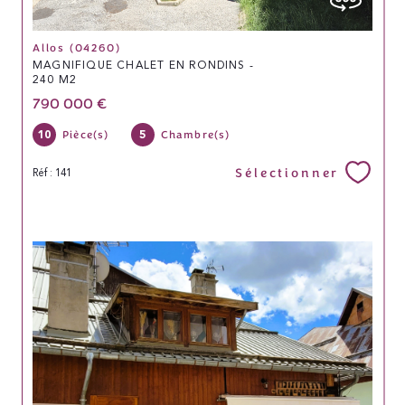
Allos (04260)
MAGNIFIQUE CHALET EN RONDINS -
240 M2
790 000 €
10
5
Pièce(s)
Chambre(s)
Sélectionner
Réf : 141