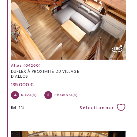
Allos (04260)
DUPLEX À PROXIMITÉ DU VILLAGE
D'ALLOS
135 000 €
4
2
Pièce(s)
Chambre(s)
Sélectionner
Réf : 145