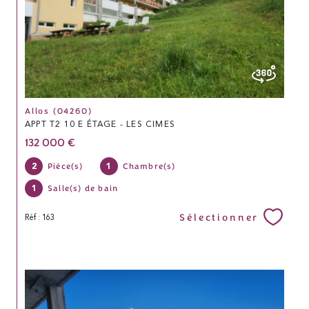
Allos (04260)
APPT T2 10 E ÉTAGE - LES CIMES
132 000 €
2
1
Pièce(s)
Chambre(s)
1
Salle(s) de bain
Sélectionner
Réf : 163