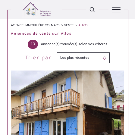
AGENCE IMMOBILIÈRE COLMARS
VENTE
ALLOS
Annonces de vente sur Allos
13
annonce(s) trouvée(s) selon vos critères
Trier par
Les plus récentes