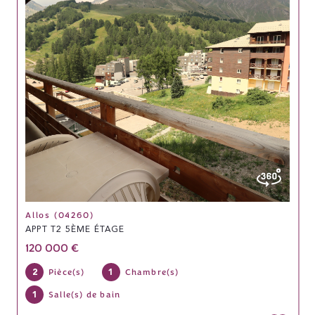
Allos (04260)
APPT T2 5ÈME ÉTAGE
120 000 €
2
1
Pièce(s)
Chambre(s)
1
Salle(s) de bain