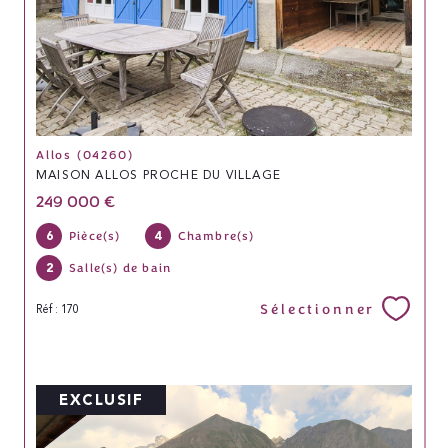
Allos (04260)
MAISON ALLOS PROCHE DU VILLAGE
249 000 €
6
4
Pièce(s)
Chambre(s)
2
Salle(s) de bain
Sélectionner
Réf : 170
EXCLUSIF