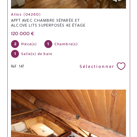
Allos (04260)
APPT AVEC CHAMBRE SÉPARÉE ET
ALCOVE LITS SUPERPOSÉS 4E ÉTAGE
120 000 €
2
1
Pièce(s)
Chambre(s)
1
Salle(s) de bain
Sélectionner
Réf : 147